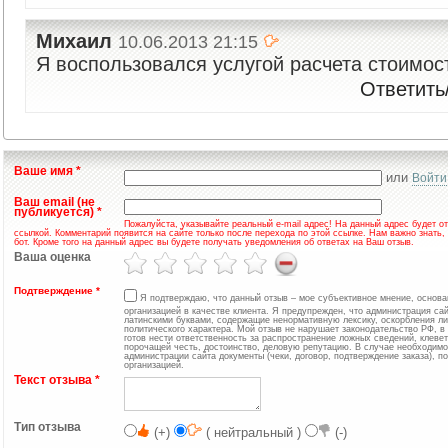
Михаил
10.06.2013 21:15
Я воспользовался услугой расчета стоимост
Ответить
Ваше имя
*
или
Войти
Ваш email (не
публикуется)
*
Пожалуйста, указывайте реальный e-mail адрес! На данный адрес будет о
ссылкой. Комментарий появится на сайте только после перехода по этой ссылке. Нам важно знать, 
бот. Кроме того на данный адрес вы будете получать уведомления об ответах на Ваш отзыв.
Ваша оценка
Подтверждение
*
Я подтверждаю, что данный отзыв – мое субъективное мнение, основа
организацией в качестве клиента. Я предупрежден, что администрация са
латинскими буквами, содержащие ненормативную лексику, оскорбления лич
политического характера. Мой отзыв не нарушает законодательство РФ, в
готов нести ответственность за распространение ложных сведений, клеве
порочащей честь, достоинство, деловую репутацию. В случае необходимос
администрации сайта документы (чеки, договор, подтверждение заказа), 
организацией.
Текст отзыва
*
Тип отзыва
(+)
( нейтральный )
(-)