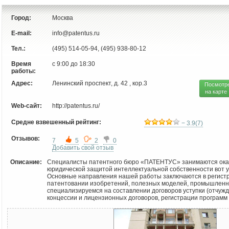
Город:
Москва
E-mail:
info@patentus.ru
Тел.:
(495) 514-05-94, (495) 938-80-12
Время
с 9:00 до 18:30
работы:
Адрес:
Ленинский проспект, д. 42 , кор.3
Посмотр
на карте
Web-сайт:
http://patentus.ru/
Средне взвешенный рейтинг:
− 3.9(7)
Отзывов:
7
5
2
0
Добавить свой отзыв
Описание:
Специалисты патентного бюро «ПАТЕНТУС» занимаются оказа
юридической защитой интеллектуальной собственности вот у
Основные направления нашей работы заключаются в регистр
патентовании изобретений, полезных моделей, промышленн
специализируемся на составлении договоров уступки (отчужд
концессии и лицензионных договоров, регистрации программ