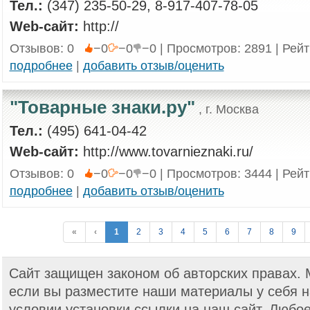
Тел.:
(347) 235-50-29, 8-917-407-78-05
Web-сайт:
http://
Отзывов: 0
−0
−0
−0 | Просмотров: 2891 | Рей
подробнее
|
добавить отзыв/оценить
"Товарные знаки.ру"
, г. Москва
Тел.:
(495) 641-04-42
Web-сайт:
http://www.tovarnieznaki.ru/
Отзывов: 0
−0
−0
−0 | Просмотров: 3444 | Рей
подробнее
|
добавить отзыв/оценить
«
‹
1
2
3
4
5
6
7
8
9
Сайт защищен законом об авторских правах.
если вы разместите наши материалы у себя н
условии установки ссылки на наш сайт. Любо