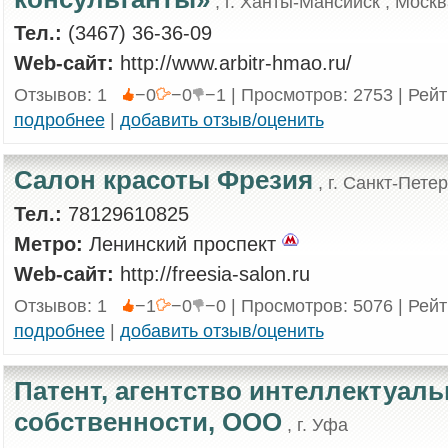
, г. Ханты-Мансийск , Моск
Тел.:
(3467) 36-36-09
Web-сайт:
http://www.arbitr-hmao.ru/
Отзывов: 1
−0
−0
−1 | Просмотров: 2753 | Рей
подробнее
|
добавить отзыв/оценить
Салон красоты Фрезия
, г. Санкт-Пете
Тел.:
78129610825
Метро:
Ленинский проспект
Web-сайт:
http://freesia-salon.ru
Отзывов: 1
−1
−0
−0 | Просмотров: 5076 | Рей
подробнее
|
добавить отзыв/оценить
Патент, агентство интеллектуал
собственности, ООО
, г. Уфа