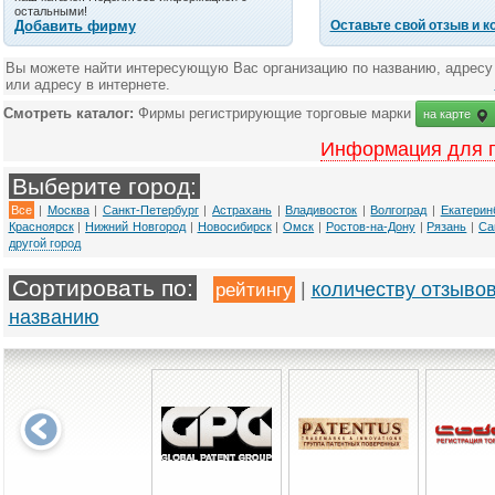
остальными!
Добавить фирму
Оставьте свой отзыв и 
Вы можете найти интересующую Вас организацию по названию, адресу
или адресу в интернете.
Смотреть каталог:
Фирмы регистрирующие торговые марки
на карте
Информация для 
Выберите город:
Все
|
Москва
|
Санкт-Петербург
|
Астрахань
|
Владивосток
|
Волгоград
|
Екатерин
Красноярск
|
Нижний Новгород
|
Новосибирск
|
Омск
|
Ростов-на-Дону
|
Рязань
|
Са
другой город
Сортировать по:
рейтингу
|
количеству отзыво
названию