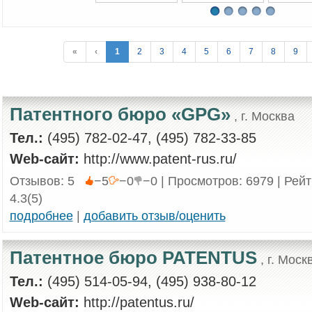
«
‹
1
2
3
4
5
6
7
8
9
Патентного бюро «GPG»
, г. Москва
Тел.:
(495) 782-02-47, (495) 782-33-85
Web-сайт:
http://www.patent-rus.ru/
Отзывов: 5
−5
−0
−0 | Просмотров: 6979 | Рей
4.3(5)
подробнее
|
добавить отзыв/оценить
Патентное бюро PATENTUS
, г. Моск
Тел.:
(495) 514-05-94, (495) 938-80-12
Web-сайт:
http://patentus.ru/