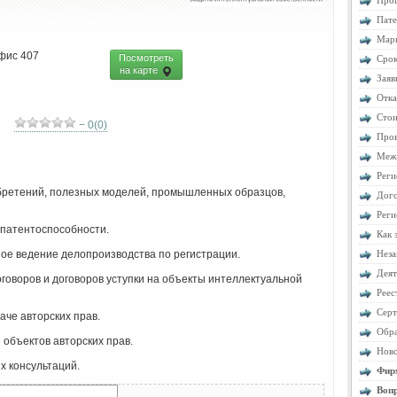
Проц
Пате
Марк
офис 407
Посмотреть
Срок
на карте
Заяв
Отка
Стои
− 0(0)
Пров
Межд
Реги
бретений, полезных моделей, промышленных образцов,
Дого
Реги
патентоспособности.
Как 
ное ведение делопроизводства по регистрации.
Неза
Деят
говоров и договоров уступки на объекты интеллектуальной
Реес
Серт
аче авторских прав.
Обра
объектов авторских прав.
Ново
х консультаций.
Фир
Вопр