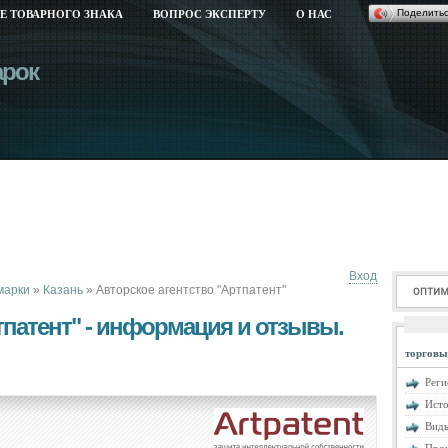
Поделить
Е ТОВАРНОГО ЗНАКА
ВОПРОС ЭКСПЕРТУ
О НАС
арок
Вход
марки
»
Казань
»
Авторское агентство "Артпатент"
тпатент" - информация и отзывы.
торговы
Реги
Исто
Виды