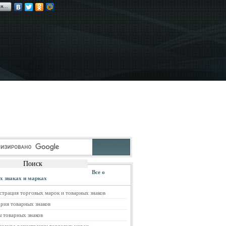
ся…
Все о
х знаках и марках
страция торговых марок и товарных знаков
рия товарных знаков
 товарных знаков