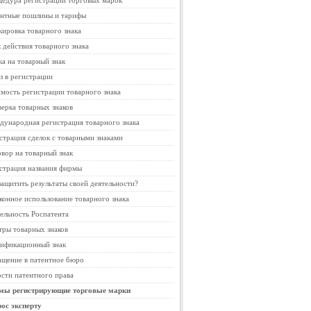
едура регистрации торговых марок
нтные пошлины и тарифы
ировка товарного знака
 действия товарного знака
ка на товарный знак
з в регистрации
мость регистрации товарного знака
ерка товарных знаков
ународная регистрация товарного знака
страция сделок с товарными знаками
вор на товарный знак
страция названия фирмы
защитить результаты своей деятельности?
конное использование товарного знака
ельность Роспатента
тры товарных знаков
ификационный знак
щение в патентное бюро
сти патентного права
мы регистрирующие торговые марки
ос эксперту