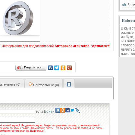
О пр
Информ
В качес
разные 
из букв
как одно
словосо
Информация для представителей
Авторское агентство "Артпатент"
являтьс
даже ко
Поделиться…
цательные
(0)
Нейтральные
(0)
или
Войти
й e-mail адрес! На данный адрес будет отправлено письмо с активационной
рехода по этой ссылке. Нам важно знать, что вы реальный человек, а не спам-
домления об ответах на Ваш отзыв.