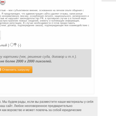
отзыв – мое субъективное мнение, основанное на личном опыте общения с
а. Я предупрежден, что администрация сайта удаляет отзывы, написанные
 ненормативную лексику, оскорбления личного, национального, религиозного и
тзыв не нарушает законодательство РФ, в противном случае я в полной мере
 распространение ложных сведений, клевету и публикацию информации,
деловую репутацию. В случае необходимости я готов предоставить
(чеки, договор, подтверждение заказа), подтверждающие мое взаимодействие с
ьный )
(-)
картинки (чек, решение суда, договор и т.п.).
е более 2000 x 2000 пикселей.
Отменить загрузку
. Мы будем рады, если вы разместите наши материалы у себя
а наш сайт. Любое неоговоренное предварительно
 как воровство и может повлечь за собой юридические