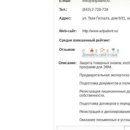
E-mail:
info@artpatent.ru
Тел.:
(843) 2-728-728
Адрес:
ул. Тази Гиззата, дом 6/31, 
Web-сайт:
http://www.artpatent.ru/
Средне взвешенный рейтинг:
Отзывов:
0
0
0
0
Добавить свой отзыв
Описание:
Защита товарных знаков, изо
программ для ЭВМ.
Предварительная экспертиза 
Подготовка документов и пол
Регистрация лицензионных до
собственности.
Подготовка договоров о перед
Регистрация и депонирование 
Оказание письменных и устны