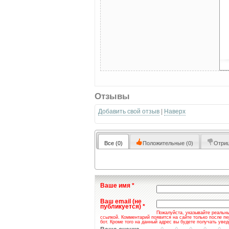
Отзывы
Добавить свой отзыв
|
Наверх
Все
(0)
Положительные
(0)
Отри
Ваше имя
*
Ваш email (не
публикуется)
*
Пожалуйста, указывайте реальны
ссылкой. Комментарий появится на сайте только после пе
бот. Кроме того на данный адрес вы будете получать уве