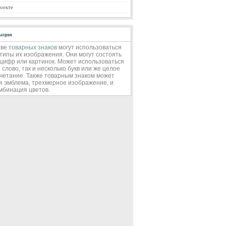
оекте
ация
тве
товарных знаков
могут использоваться
типы их изображения. Они могут состоять
, цифр или картинок. Может использоваться
 слово, так и несколько букв или же целое
четание. Также товарным знаком может
я эмблема, трехмерное изображение, и
мбинация цветов.