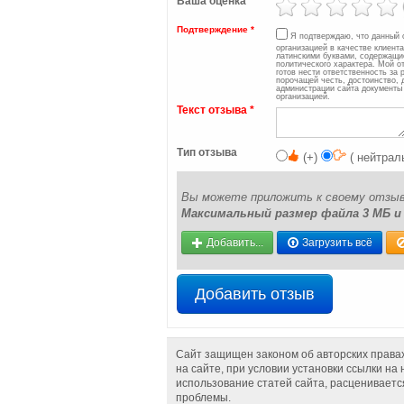
Ваша оценка
Подтверждение
*
Я подтверждаю, что данный 
организацией в качестве клиент
латинскими буквами, содержащие
политического характера. Мой о
готов нести ответственность за
порочащей честь, достоинство, 
администрации сайта документы 
организацией.
Текст отзыва
*
Тип отзыва
(+)
( нейтрал
Вы можете приложить к своему отзыву 
Максимальный размер файла 3 МБ и н
Добавить...
Загрузить всё
Добавить отзыв
Сайт защищен законом об авторских правах
на сайте, при условии установки ссылки н
использование статей сайта, расценивается
проблемы.