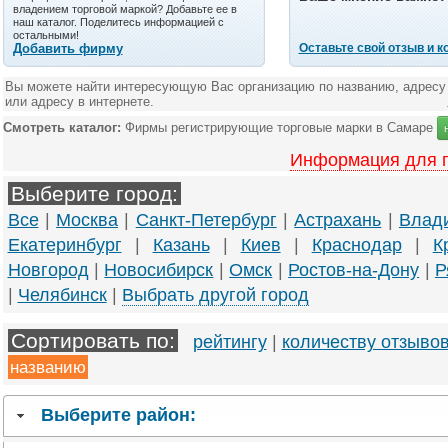
владением торговой маркой? Добавьте ее в
наш каталог. Поделитесь информацией с
остальными!
Добавить фирму
Оставьте свой отзыв и 
Вы можете найти интересующую Вас организацию по названию, адресу
или адресу в интернете.
Смотреть каталог:
Фирмы регистрирующие торговые марки в Самаре
Информация для 
Выберите город:
Все
|
Москва
|
Санкт-Петербург
|
Астрахань
|
Влад
Екатеринбург
|
Казань
|
Киев
|
Краснодар
|
К
Новгород
|
Новосибирск
|
Омск
|
Ростов-на-Дону
|
Р
|
Челябинск
|
Выбрать другой город
Сортировать по:
рейтингу
|
количеству отзыво
названию
Выберите район: