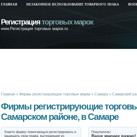
ГЛАВНАЯ
НЕЗАКОННОЕ ИСПОЛЬЗОВАНИЕ ТОВАРНОГО ЗНАКА
ВОП
Регистрация
торговых марок
www.Регистрация торговых марок.ru
Главная
»
Фирмы регистрирующие торговые марки
»
Самара
»
Самарский ра
Фирмы регистрирующие торговы
Самарском районе, в Самаре
Знаете фирму помогающую регистрировать и
Покупатель!
Ваше мнение важно!
защищать свои права, вытекающие из